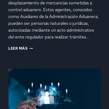
desplazamiento de mercancías sometidas a
control aduanero. Estos agentes, conocidos
como Auxiliares de la Administración Aduanera,
pueden ser personas naturales o jurídicas,
autorizadas mediante un acto administrativo
del ente regulador para realizar trámites…
AUXILIARES
LEER MÁS
DE
LA
ADMINISTRACIÓN
ADUANERA:
CLAVES
PARA
LA
GESTIÓN
Y
EL
CONTROL