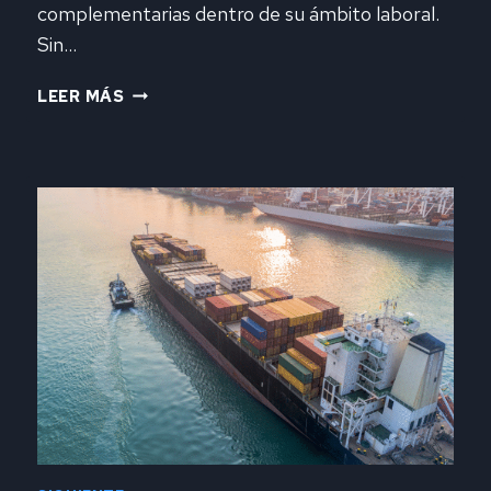
complementarias dentro de su ámbito laboral.
Sin…
¿PROFESIONAL
LEER MÁS
MULTIFUNCIONAL
O
ESPECIALISTA?
UN
ENFOQUE
ESTRATÉGICO
PARA
EL
DESARROLLO
PROFESIONAL.