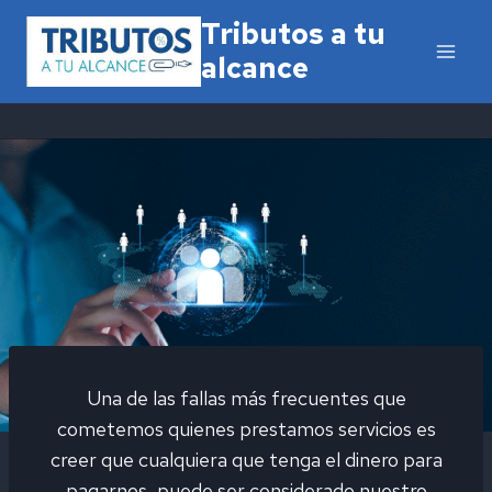
Saltar
Tributos a tu
al
alcance
contenido
Una de las fallas más frecuentes que
cometemos quienes prestamos servicios es
creer que cualquiera que tenga el dinero para
pagarnos, puede ser considerado nuestro