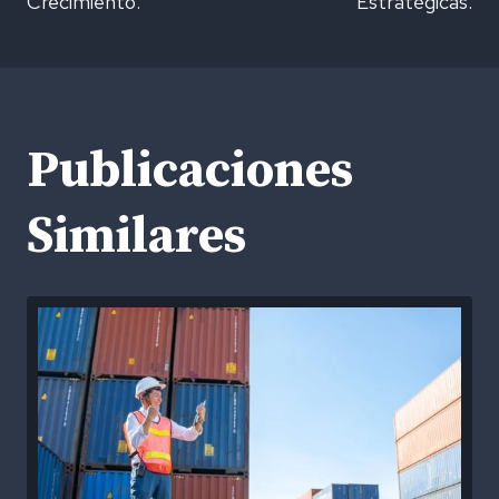
entradas
Crecimiento.
Estratégicas.
Publicaciones
Similares